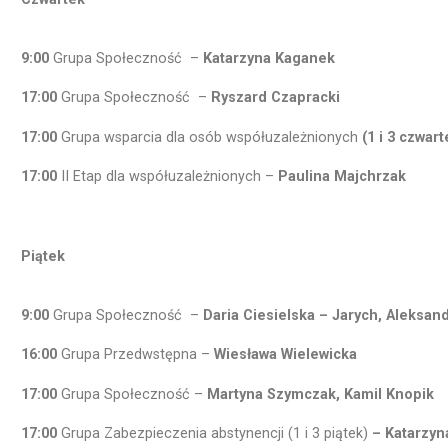
9:00
Grupa Społeczność –
Katarzyna Kaganek
17:00
Grupa Społeczność –
Ryszard Czapracki
17:00
Grupa wsparcia dla osób współuzależnionych
(1 i 3 czwar
17:00
II Etap dla współuzależnionych –
Paulina Majchrzak
Piątek
9:00
Grupa Społeczność –
Daria Ciesielska – Jarych, Aleksan
16:00
Grupa Przedwstępna –
Wiesława Wielewicka
17:00
Grupa Społeczność –
Martyna Szymczak, Kamil Knopik
17:00
Grupa Zabezpieczenia abstynencji (1 i 3 piątek)
– Katarzy