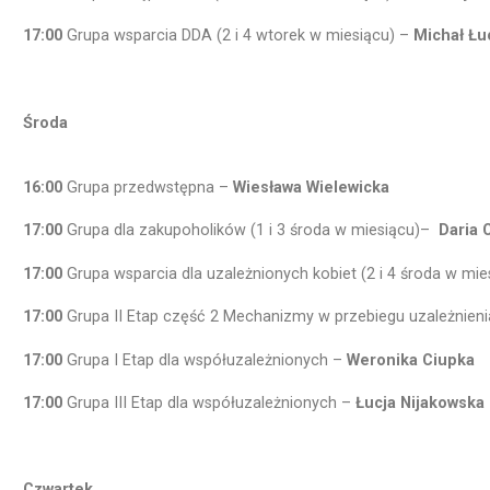
17:00
Grupa wsparcia DDA (2 i 4 wtorek w miesiącu) –
Michał Łu
Środa
16:00
Grupa przedwstępna –
Wiesława Wielewicka
17:00
Grupa dla zakupoholików (1 i 3 środa w miesiącu)–
Daria C
17:00
Grupa wsparcia dla uzależnionych kobiet (2 i 4 środa w mi
17:00
Grupa II Etap część 2 Mechanizmy w przebiegu uzależnien
17:00
Grupa I Etap dla współuzależnionych –
Weronika Ciupka
17:00
Grupa III Etap dla współuzależnionych –
Łucja Nijakowska
Czwartek