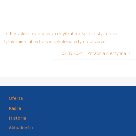
Poszukujemy osoby z certyfikatem Specjalisty Terapii
Uzależnień lub w trakcie szkolenia w tym obszarze.
02.05.2024 – Poradnia nieczynna
Oferta
Kadra
Historia
Aktualności