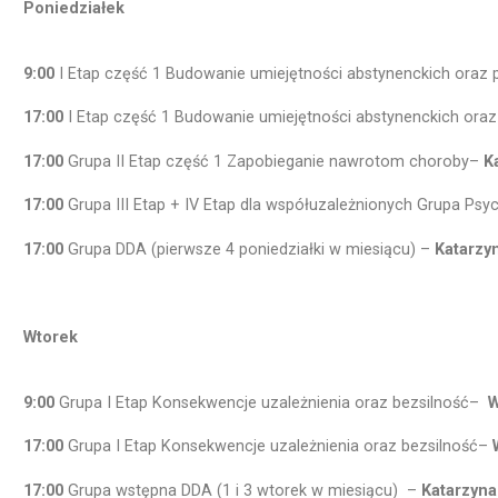
Poniedziałek
9:00
I Etap część 1 Budowanie umiejętności abstynenckich oraz
17:00
I Etap część 1 Budowanie umiejętności abstynenckich ora
17:00
Grupa II Etap część 1 Zapobieganie nawrotom choroby–
K
17:00
Grupa III Etap + IV Etap dla współuzależnionych Grupa P
17:00
Grupa DDA (pierwsze 4 poniedziałki w miesiącu) –
Katarzy
Wtorek
9:00
Grupa I Etap Konsekwencje uzależnienia oraz bezsilność–
W
17:00
Grupa I Etap Konsekwencje uzależnienia oraz bezsilność–
17:00
Grupa wstępna DDA (1 i 3 wtorek w miesiącu) –
Katarzyn