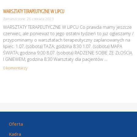
WARSZTATY TERAPEUTYCZNE W LIPCU
Zamieszczone: 26 czerwca 2023
WARSZTATY TERAPEUTYCZNE W LIPCU Co prawda mamy jeszcze
czerwiec, ale ponieważ to jego ostatni tydzień to już ogłaszamy /
przypominamy o warsztatach terapeutyczny zaplanowanych na
lipiec. 1.07. (sobota) TAZA; godzina 8:30 1.07. (sobota) MAPA
ŚWIATA; godzina 9:00 8.07. (sobota) RADZENIE SOBIE ZE ZŁOŚCIĄ
I GNIEWEM; godzina 8:30 Warsztaty dla pacjentów …
0 komentarzy
Oferta
Kadra