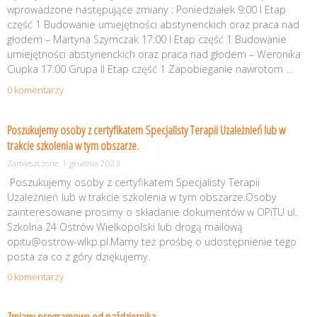
wprowadzone następujące zmiany : Poniedziałek 9:00 I Etap
część 1 Budowanie umiejętności abstynenckich oraz praca nad
głodem – Martyna Szymczak 17:00 I Etap część 1 Budowanie
umiejętności abstynenckich oraz praca nad głodem – Weronika
Ciupka 17:00 Grupa II Etap część 1 Zapobieganie nawrotom …
0 komentarzy
Poszukujemy osoby z certyfikatem Specjalisty Terapii Uzależnień lub w
trakcie szkolenia w tym obszarze.
Zamieszczone: 1 grudnia 2023
Poszukujemy osoby z certyfikatem Specjalisty Terapii
Uzależnień lub w trakcie szkolenia w tym obszarze.Osoby
zainteresowane prosimy o składanie dokumentów w OPiTU ul.
Szkolna 24 Ostrów Wielkopolski lub drogą mailową
opitu@ostrow-wlkp.pl.Mamy też prośbę o udostępnienie tego
posta za co z góry dziękujemy.
0 komentarzy
Zmiany programowe od października